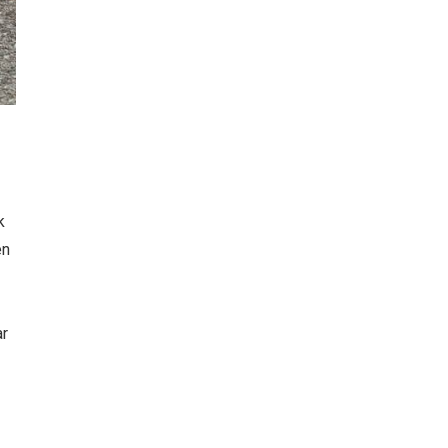
k
en
ar