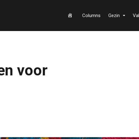
H
Columns
Gezin
Va
o
en voor
m
e