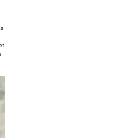
as
et
e