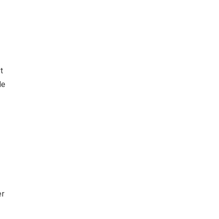
t
de
er