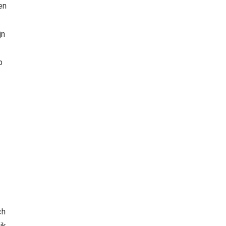
en
jn
p
ch
ik