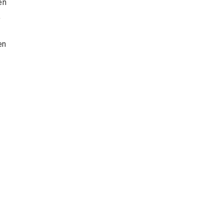
en
,
en