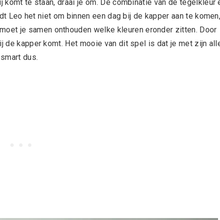
j komt te staan, draai je om. De combinatie van de tegelkleur 
 Redt Leo het niet om binnen een dag bij de kapper aan te komen
oet je samen onthouden welke kleuren eronder zitten. Door
j de kapper komt. Het mooie van dit spel is dat je met zijn all
of smart dus.