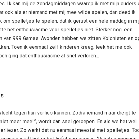
tjes. Ik kan mij de zondagmiddagen waarop ik met mijn ouders 
ar ook als er niemand met mij mee wilde spelen, dan deed ik
 om spelletjes te spelen, dat ik gerust een hele middag in mi
te het enthousiasme voor spelletjes niet. Sterker nog, een
len van 999 Games. Avonden hebben we zitten Kolonisten en o
en. Toen ik eenmaal zelf kinderen kreeg, leek het me ook
och ging dat enthousiasme al snel verloren…
es
slecht tegen hun verlies kunnen. Zodra iemand maar dreigt te
 niet meer mee!”, wordt dan snel geroepen. En als we het wel
 verliezer. Zo werkt dat nu eenmaal meestal met spelletjes. To
 winnaar wrijft het er het liefst nog even in. ‘Ik heb gewonnen, 