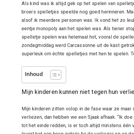
Als kind was ik altijd gek op het spelen van spelle
broers spelletjes speelde nog goed herinneren. Ma
alsof ik meerdere personen was. Ik vond het zo leuk
eentje monopoly aan het spelen was. Als tiener stop
spelletje spelen was helemaal hot, vooral de spel
zondagmiddag werd Carcassonne uit de kast getrokk
superleuk om échte spelletjes met hen te spelen. T
Inhoud
Mijn kinderen kunnen niet tegen hun verli
Mijn kinderen zitten volop in de fase waar ze maar 
verliezen, dan hebben we een Sjaak afhaak. “Ik doe
tot het einde redden, is er toch altijd minstens één
levert het een hoop gekrijs bij de verliezer op en de