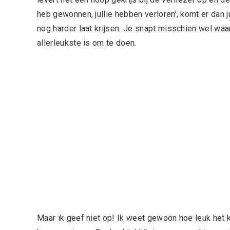
heb gewonnen, jullie hebben verloren’, komt er dan j
nog harder laat krijsen. Je snapt misschien wel waa
allerleukste is om te doen.
Maar ik geef niet op! Ik weet gewoon hoe leuk het ka