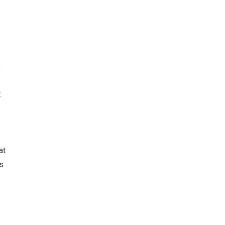
e
t
t
at
ls
e