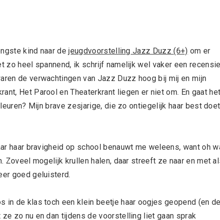
jongste kind naar de
jeugdvoorstelling Jazz Duzz (6+)
om er
et zo heel spannend, ik schrijf namelijk wel vaker een recensi
waren de verwachtingen van Jazz Duzz hoog bij mij en mijn
ant, Het Parool en Theaterkrant liegen er niet om. En gaat he
kleuren? Mijn brave zesjarige, die zo ontiegelijk haar best doe
 Maar haar bravigheid op school benauwt me weleens, want oh w
n. Zoveel mogelijk krullen halen, daar streeft ze naar en met a
eer goed geluisterd.
s in de klas toch een klein beetje haar oogjes geopend (en d
 ze zo nu en dan tijdens de voorstelling liet gaan sprak