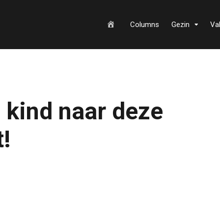
H
Columns
Gezin
Va
o
 kind naar deze
m
!
e