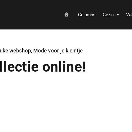
H
Columns
Gezin
Va
o
uke webshop
,
Mode voor je kleintje
lectie online!
m
e