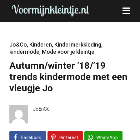
Jo&Co
,
Kinderen
,
Kindermerkkleding
,
kindermode
,
Mode voor je kleintje
Autumn/winter ’18/’19
trends kindermode met een
vleugje Jo
JoEnCo
Facebook
Pinterest
WhatsApp