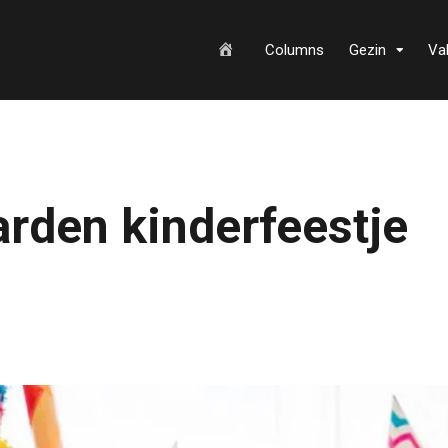
H
Columns
Gezin
Va
o
arden kinderfeestje
m
e