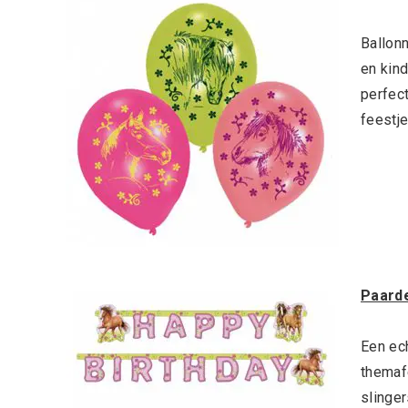
Ballonn
en kin
perfec
feestj
Paarde
Een ech
themaf
slinger