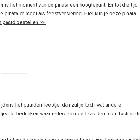
n is het moment van de pinata een hoogtepunt. En tot die tijd
e pinata er mooi als feestversiering.
Hier kun je deze pinata
n paard bestellen >>
 tijdens het paarden feestje, dan zul je toch wat andere
etjes te bedenken waar iedereen mee tevreden is en toch in di
an het welbekende paarden kwartet spel. Een leuk inderactie