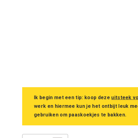
Ik begin met een tip: koop deze
uitsteek v
werk en hiermee kun je het ontbijt leuk m
gebruiken om paaskoekjes te bakken.