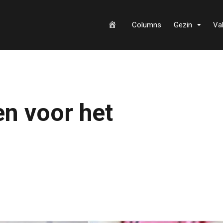
H
Columns
Gezin
Va
o
en voor het
m
e