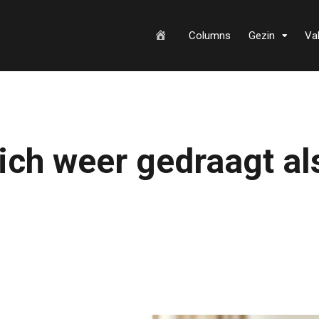
H
Columns
Gezin
Va
o
ich weer gedraagt al
m
e