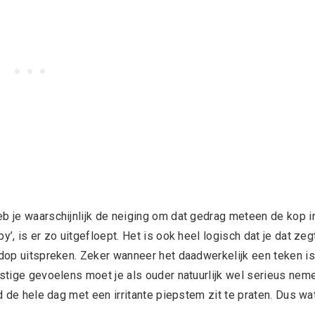
eb je waarschijnlijk de neiging om dat gedrag meteen de kop i
’, is er zo uitgefloept. Het is ook heel logisch dat je dat zegt
rdop uitspreken. Zeker wanneer het daadwerkelijk een teken is
gstige gevoelens moet je als ouder natuurlijk wel serieus nem
nd de hele dag met een irritante piepstem zit te praten. Dus wa