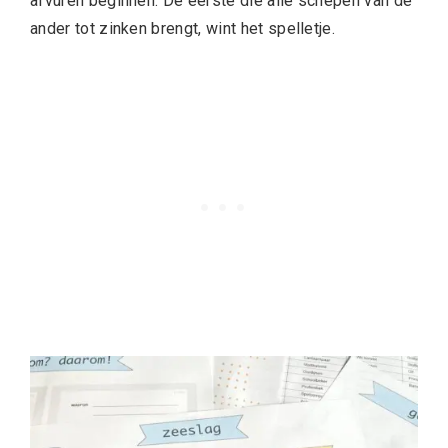
afvuren beginnen. De eerste die alle schepen van de
ander tot zinken brengt, wint het spelletje.