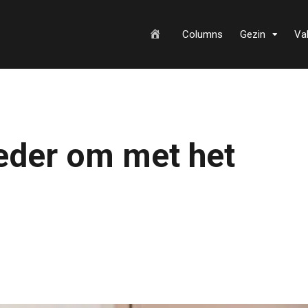
H
Columns
Gezin
Va
o
eder om met het
m
e