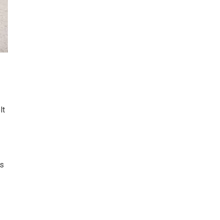
lt
ls