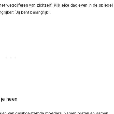
het wegcijferen van zichzelf. Kijk elke dag even in de spiegel
rijker: ‘Jij bent belangrijk!’.
je heen
rhalen van gelijkgestemde moeders. Samen praten en samen