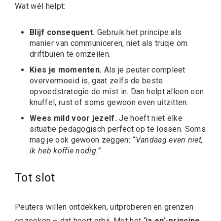
Wat wél helpt:
Blijf consequent.
Gebruik het principe als
manier van communiceren, niet als trucje om
driftbuien te omzeilen.
Kies je momenten.
Als je peuter compleet
oververmoeid is, gaat zelfs de beste
opvoedstrategie de mist in. Dan helpt alleen een
knuffel, rust of soms gewoon even uitzitten.
Wees mild voor jezelf.
Je hoeft niet elke
situatie pedagogisch perfect op te lossen. Soms
mag je ook gewoon zeggen:
“Vandaag even niet,
ik heb koffie nodig.”
Tot slot
Peuters willen ontdekken, uitproberen en grenzen
opzoeken – dat hoort erbij. Met het
‘ja en’-principe