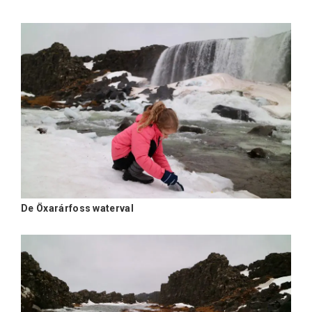
De Öxarárfoss waterval