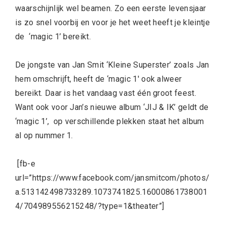
waarschijnlijk wel beamen. Zo een eerste levensjaar
is zo snel voorbij en voor je het weet heeft je kleintje
de ‘magic 1’ bereikt.
De jongste van Jan Smit ‘Kleine Superster’ zoals Jan
hem omschrijft, heeft de ‘magic 1′ ook alweer
bereikt. Daar is het vandaag vast één groot feest.
Want ook voor Jan’s nieuwe album ‘JIJ & IK’ geldt de
‘magic 1’, op verschillende plekken staat het album
al op nummer 1.
[fb-e
url=”https://www.facebook.com/jansmitcom/photos/
a.513142498733289.1073741825.16000861738001
4/704989556215248/?type=1&theater”]