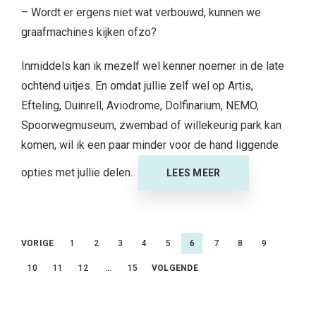
– Wordt er ergens niet wat verbouwd, kunnen we
graafmachines kijken ofzo?
Inmiddels kan ik mezelf wel kenner noemer in de late
ochtend uitjes. En omdat jullie zelf wel op Artis,
Efteling, Duinrell, Aviodrome, Dolfinarium, NEMO,
Spoorwegmuseum, zwembad of willekeurig park kan
komen, wil ik een paar minder voor de hand liggende
opties met jullie delen.
LEES MEER
Berichtnavigatie
VORIGE
1
2
3
4
5
6
7
8
9
10
11
12
…
15
VOLGENDE