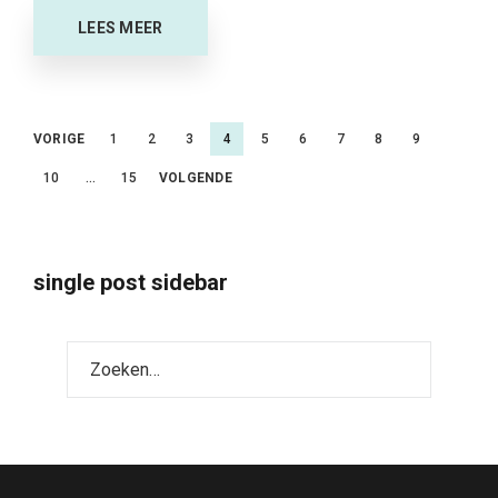
LEES MEER
Berichtnavigatie
VORIGE
1
2
3
4
5
6
7
8
9
10
…
15
VOLGENDE
single post sidebar