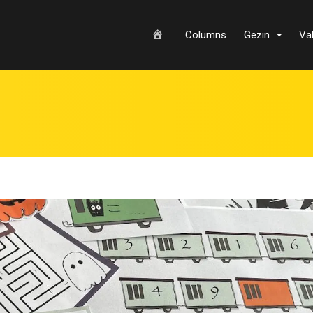
H
Columns
Gezin
Va
o
m
e