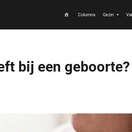
H
Columns
Gezin
Va
o
eeft bij een geboorte?
m
e