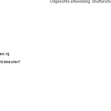
Uitgelichte afbeelding: Shutterst
n rij
 trimester!