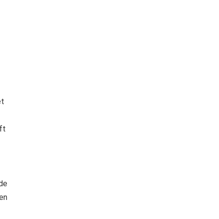
et
ft
 de
een