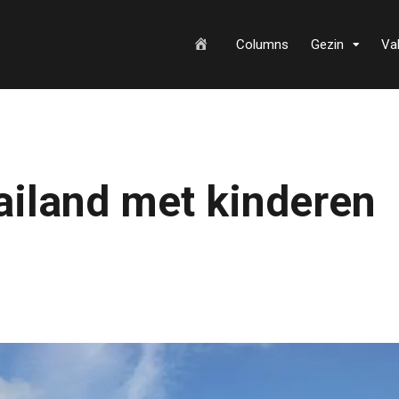
H
Columns
Gezin
Va
o
ailand met kinderen
m
e