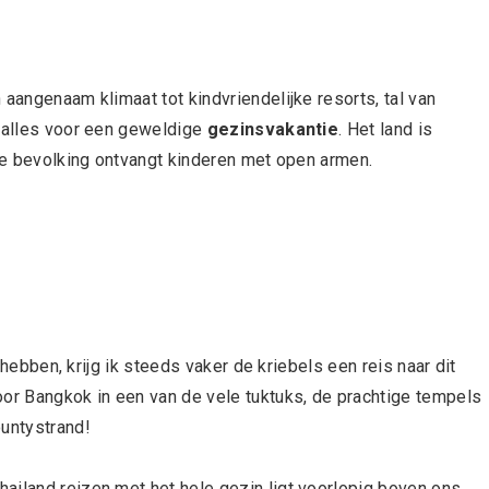
 aangenaam klimaat tot kindvriendelijke resorts, tal van
t alles voor een geweldige
gezinsvakantie
. Het land is
ise bevolking ontvangt kinderen met open armen.
r hebben, krijg ik steeds vaker de kriebels een reis naar dit
oor Bangkok in een van de vele tuktuks, de prachtige tempels
ountystrand!
ailand reizen met het hele gezin ligt voorlopig boven ons