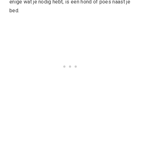
enige wat je nodig hebt, is een hond of poes naast je
bed.