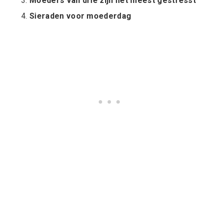
Moeders van drie zijn het meest gestresst
Sieraden voor moederdag