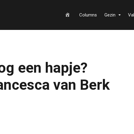
H
Columns
Gezin
Va
o
og een hapje?
m
ancesca van Berk
e