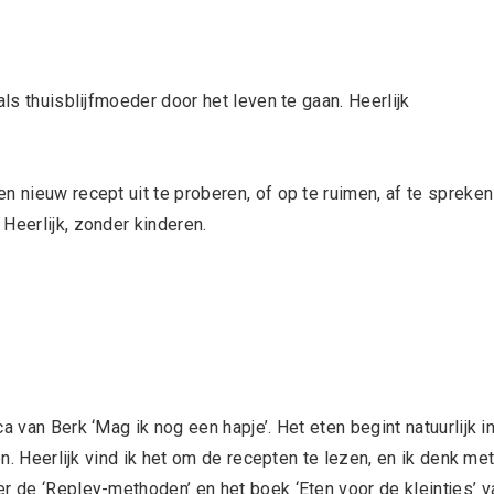
als thuisblijfmoeder door het leven te gaan. Heerlijk
n nieuw recept uit te proberen, of op te ruimen, af te spreken
Heerlijk, zonder kinderen.
a van Berk ‘Mag ik nog een hapje’. Het eten begint natuurlijk i
en. Heerlijk vind ik het om de recepten te lezen, en ik denk me
r de ‘Repley-methoden’ en het boek ‘Eten voor de kleintjes’ v