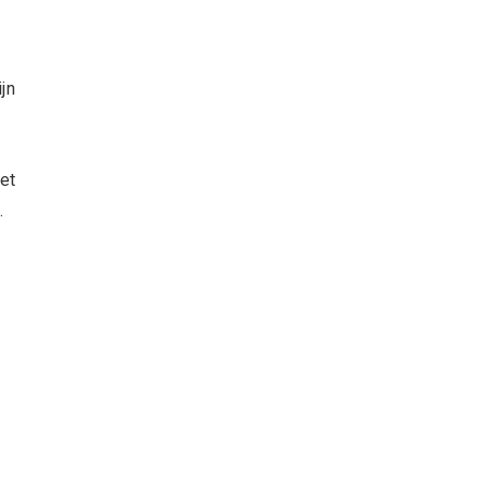
jn
met
.