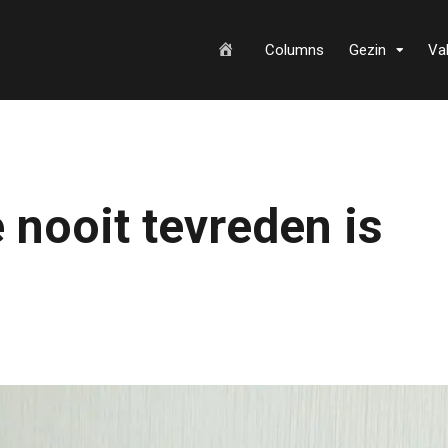
H
Columns
Gezin
Va
o
 nooit tevreden is
m
e