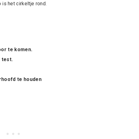
o is het cirkeltje rond.
oor te komen.
 test.
erhoofd te houden