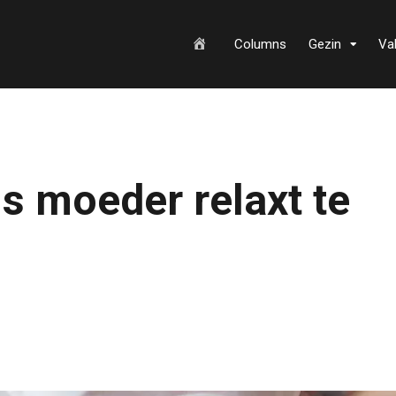
H
Columns
Gezin
Va
o
s moeder relaxt te
m
e