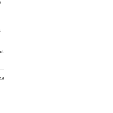
n
s
et
ko