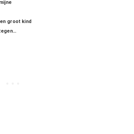
mijne
en groot kind
ntegen…