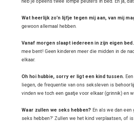
heb je opeens twee lompe peuters in bed. En ja, dat 
Wat heerlijk zo’n lijfje tegen mij aan, van mij 
gewoon allemaal hebben.
Vanaf morgen slaapt iedereen in zijn eigen bed.
mee bent! Geen kinderen meer die midden in de nacht
elkaar.
Oh hoi hubbie, sorry er ligt een kind tussen.
Een 
liegen, de frequentie van ons seksleven is behoorli
vinden we toch een gaatje voor elkaar (grinnik) en 
Waar zullen we seks hebben?
En als we dan een g
seks hebben?’ Zullen we het kind verplaatsen, of i