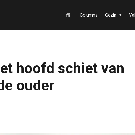
H
Columns
Gezin
Va
o
et hoofd schiet van
m
de ouder
e