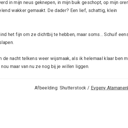
erd in mijn neus geknepen, in mijn buik geschopt, op mijn ore
elend wakker gemaakt. De dader? Een lief, schattig, klein
vind het fijn om ze dichtbij te hebben, maar soms… Schuif een
slapen.
in de nacht telkens weer wijsmaak, als ik helemaal klaar ben m
r nou maar van nu ze nog bij je
willen
liggen.
Afbeelding: Shutterstock /
Evgeny Atamanen