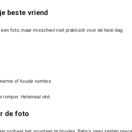
je beste vriend
r een foto, maar misschien niet praktisch voor de hele dag.
n warme of koude ruimtes
en romper. Helemaal oké.
r de foto
aar probeer het spontaan te houden. Baby’s gaan zelden preci