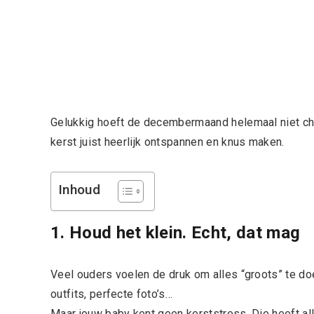
Gelukkig hoeft de decembermaand helemaal niet chaot
kerst juist heerlijk ontspannen en knus maken.
Inhoud
1. Houd het klein. Echt, dat mag
Veel ouders voelen de druk om alles “groots” te doe
outfits, perfecte foto’s…
Maar jouw baby kent geen kerststress. Die heeft all