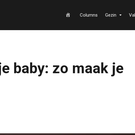
H
Columns
Gezin
Va
o
je baby: zo maak je
m
e