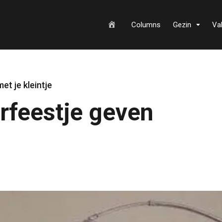
H
Columns
Gezin
Va
o
et je kleintje
rfeestje geven
m
e