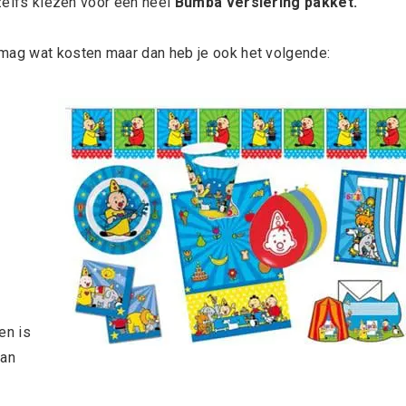
 zelfs kiezen voor een heel
Bumba
versiering pakket.
 mag wat kosten maar dan heb je ook het volgende:
en is
aan