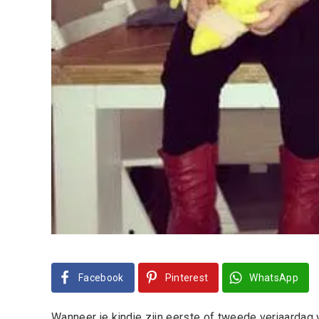
Facebook
Pinterest
WhatsApp
Wanneer je kindje zijn eerste of tweede verjaardag v