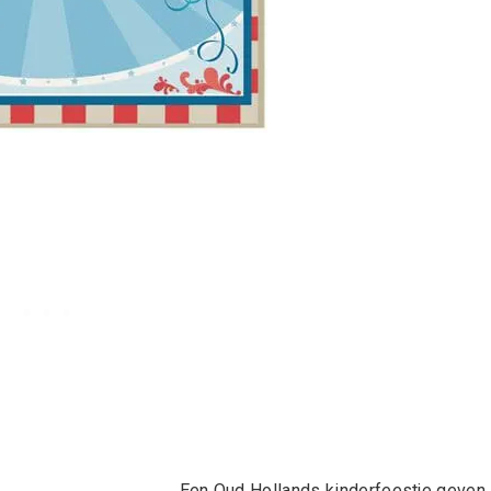
Een Oud Hollands kinderfeestje geven